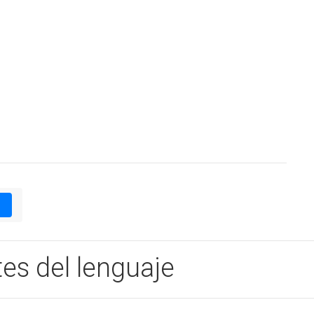
1
s del lenguaje