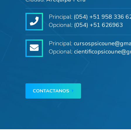
Principal:
(054) +51 958 336 6
Opcional:
(054) +51 626963
Principal:
cursospsicoune@gma
Opcional:
cientificopsicoune@g
CONTACTANOS