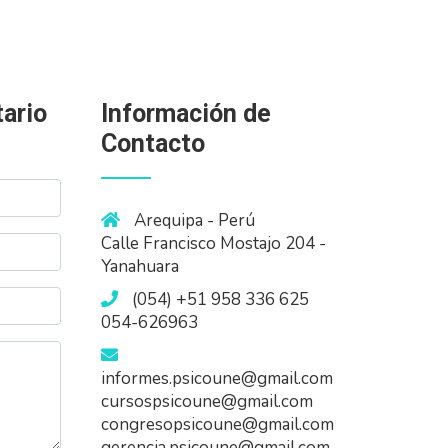
ario
Información de
Contacto
Arequipa - Perú
Calle Francisco Mostajo 204 -
Yanahuara
(054) +51 958 336 625
054-626963
informes.psicoune@gmail.com
cursospsicoune@gmail.com
congresopsicoune@gmail.com
gerencia.psicoune@gmail.com