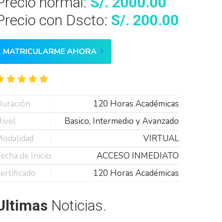
Precio normal:
S/. 2000.00
Precio con Dscto:
S/. 200.00
MATRICULARME AHORA
uración
120 Horas Académicas
ivel
Basico, Intermedio y Avanzado
odalidad
VIRTUAL
echa de Inicio
ACCESO INMEDIATO
ertificado
120 Horas Académicas
Ultimas
Noticias.