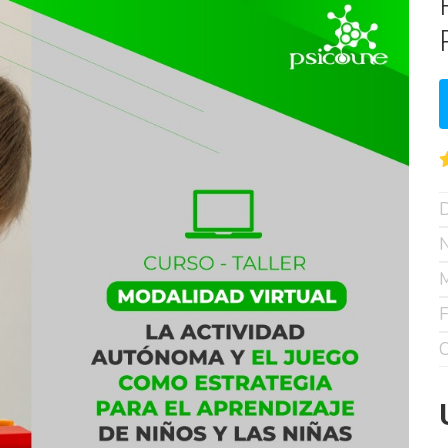
D
N
M
F
C