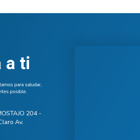
a ti
arnos para saludar,
tes posible.
OSTAJO 204 -
laro Av.