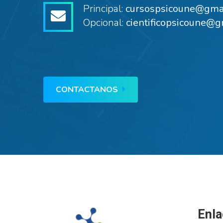
Principal:
cursospsicoune@gma
Opcional:
cientificopsicoune@g
CONTACTANOS
Enla