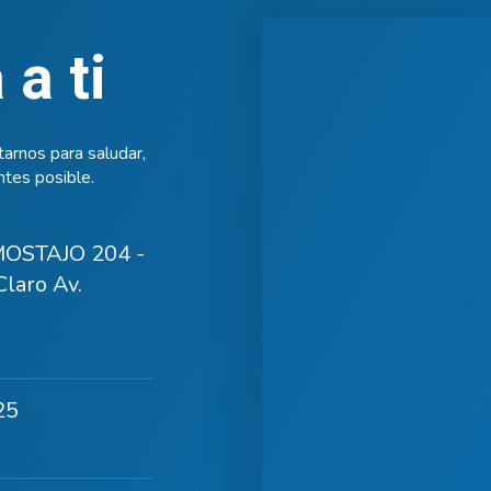
a ti
arnos para saludar,
tes posible.
OSTAJO 204 -
laro Av.
25