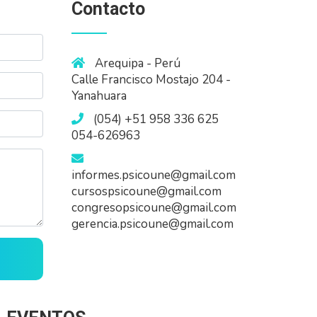
Contacto
Arequipa - Perú
Calle Francisco Mostajo 204 -
Yanahuara
(054) +51 958 336 625
054-626963
informes.psicoune@gmail.com
cursospsicoune@gmail.com
congresopsicoune@gmail.com
gerencia.psicoune@gmail.com