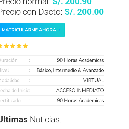
Precio normal:
S/. 200.90
Precio con Dscto:
S/. 200.00
MATRICULARME AHORA
uración
90 Horas Académicas
ivel
Básico, Intermedio & Avanzado
odalidad
VIRTUAL
echa de Inicio
ACCESO INMEDIATO
ertificado
90 Horas Académicas
Ultimas
Noticias.