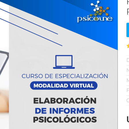
D
N
M
F
C