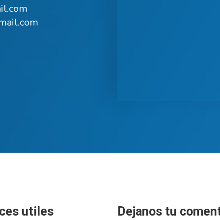
il.com
mail.com
ces utiles
Dejanos tu coment