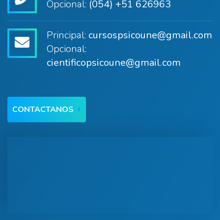
Opcional:
(054) +51 626963
Principal:
cursospsicoune@gmail.com
Opcional:
cientificopsicoune@gmail.com
CONTACTANOS