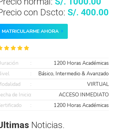
Precio normal:
S/. 1000.00
Precio con Dscto:
S/. 400.00
MATRICULARME AHORA
uración
1200 Horas Académicas
ivel
Básico, Intermedio & Avanzado
odalidad
VIRTUAL
echa de Inicio
ACCESO INMEDIATO
ertificado
1200 Horas Académicas
Ultimas
Noticias.