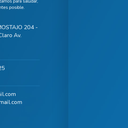
arnos para saludar,
tes posible.
OSTAJO 204 -
laro Av.
25
il.com
mail.com