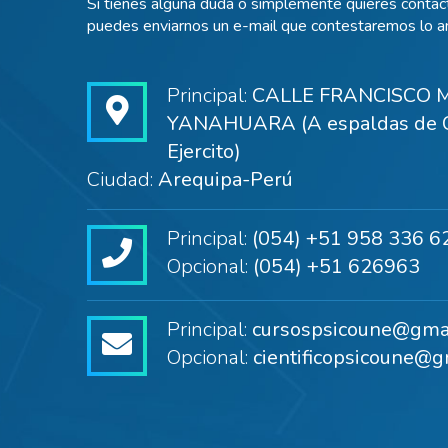
Si tienes alguna duda o simplemente quieres contact
puedes enviarnos un e-mail que contestaremos lo an
Principal:
CALLE FRANCISCO M
YANAHUARA (A espaldas de C
Ejercito)
Ciudad:
Arequipa-Perú
Principal:
(054) +51 958 336 6
Opcional:
(054) +51 626963
Principal:
cursospsicoune@gma
Opcional:
cientificopsicoune@g