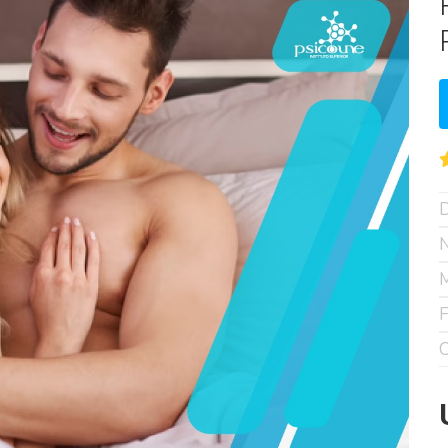
D
N
M
F
C