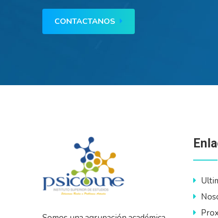
CONTACTANOS
Enla
Ulti
Nos
Prox
Somos una agrupación académica