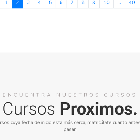
1
2
3
4
5
6
7
8
9
10
…
40
ENCUENTRA NUESTROS CURSOS
Cursos
Proximos.
rsos cuya fecha de inicio esta más cerca, matricúlate cuanto antes
pasar.