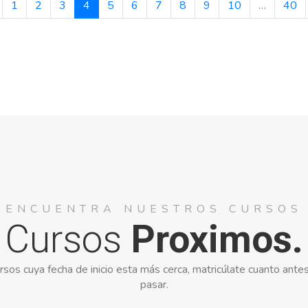
1
2
3
4
5
6
7
8
9
10
…
40
ENCUENTRA NUESTROS CURSOS
Cursos
Proximos.
rsos cuya fecha de inicio esta más cerca, matricúlate cuanto antes
pasar.