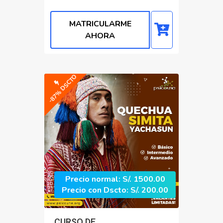
MATRICULARME
AHORA
-87% DSCTO
Precio normal: S/. 1500.00
Precio con Dscto: S/. 200.00
CURSO DE