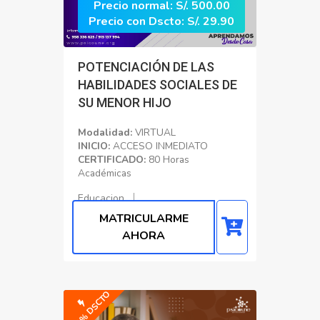
Precio normal: S/. 500.00
Precio con Dscto: S/. 29.90
POTENCIACIÓN DE LAS
HABILIDADES SOCIALES DE
SU MENOR HIJO
Modalidad:
VIRTUAL
INICIO:
ACCESO INMEDIATO
CERTIFICADO:
80 Horas
Académicas
Educacion
MATRICULARME
AHORA
-91% DSCTO