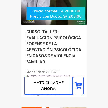
Precio normal: S/. 2000.00
Precio con Dscto: S/. 200.00
CURSO-TALLER:
EVALUACIÓN PSICOLÓGICA
FORENSE DE LA
AFECTACIÓN PSICOLÓGICA
EN CASOS DE VIOLENCIA
FAMILIAR
Modalidad:
VIRTUAL
INICIO:
ACCESO INMEDIATO
CERTIFICADO:
90 Horas
MATRICULARME
Academicas
AHORA
Psicología Forense