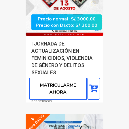
Precio normal: S/. 3000.00
Precio con Dscto: S/. 300.00
I JORNADA DE
ACTUALIZACIÓN EN
FEMINICIDIOS, VIOLENCIA
DE GÉNERO Y DELITOS
SEXUALES
Modalidad:
VIRTUAL
MATRICULARME
INICIO:
ACCESO INMEDIATO
AHORA
CERTIFICADO:
120 horas
académicas
Psicología Clínica
-90% DSCTO