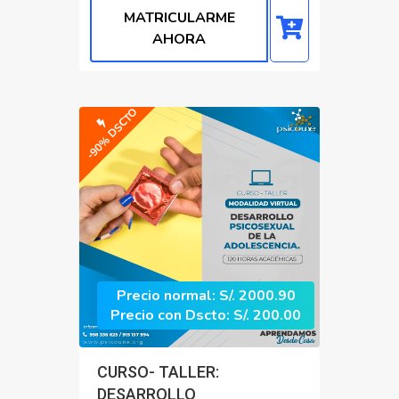
MATRICULARME
AHORA
-90% DSCTO
Precio normal: S/. 2000.90
Precio con Dscto: S/. 200.00
CURSO- TALLER:
DESARROLLO