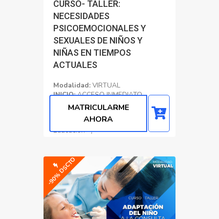
CURSO- TALLER:
NECESIDADES
PSICOEMOCIONALES Y
SEXUALES DE NIÑOS Y
NIÑAS EN TIEMPOS
ACTUALES
Modalidad:
VIRTUAL
INICIO:
ACCESO INMEDIATO
CERTIFICADO:
80 Horas
MATRICULARME
Académicas
AHORA
Educacion
-90% DSCTO