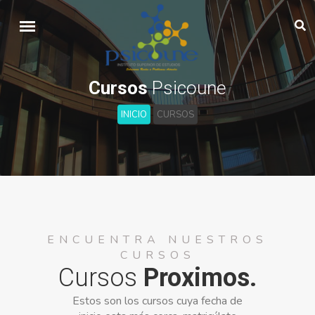
Cursos
Psicoune
INICIO
CURSOS
ENCUENTRA NUESTROS
CURSOS
Cursos
Proximos.
Estos son los cursos cuya fecha de